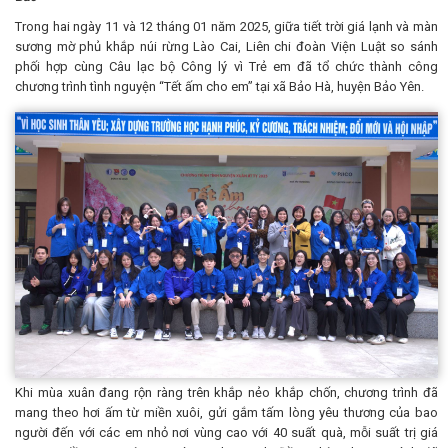
Trong hai ngày 11 và 12 tháng 01 năm 2025, giữa tiết trời giá lạnh và màn
sương mờ phủ khắp núi rừng Lào Cai, Liên chi đoàn Viện Luật so sánh
phối hợp cùng Câu lạc bộ Công lý vì Trẻ em đã tổ chức thành công
chương trình tình nguyện “Tết ấm cho em” tại xã Bảo Hà, huyện Bảo Yên.
Khi mùa xuân đang rộn ràng trên khắp nẻo khắp chốn, chương trình đã
mang theo hơi ấm từ miền xuôi, gửi gắm tấm lòng yêu thương của bao
người đến với các em nhỏ nơi vùng cao với 40 suất quà, mỗi suất trị giá