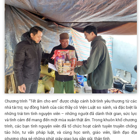
Chương trình “Tết ấm cho em” được chắp cánh bởi tình yêu thương từ các
nhà tài trợ, sự đồng hành của các thầy cô Viện Luật so sánh, và đặc biệt là
những trái tim tình nguyện viên – những người đã dành thời gian, sức lực
và tình cảm để mang đến một mùa xuân thật ấm. Trong khuôn khổ chương
trình, các bạn tình nguyện viên đã tổ chức hoạt cảnh tuyên truyền chống
tảo hôn, tư vấn pháp luật, và cùng học sinh, giáo viên, lãnh đạo địa
phương chia sẻ những phút giây giao lưu gần gũi, thân tình.