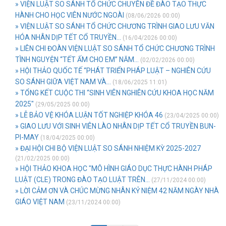
» VIỆN LUẬT SO SÁNH TỔ CHỨC CHUYÊN ĐỀ ĐÀO TẠO THỰC
HÀNH CHO HỌC VIÊN NƯỚC NGOÀI
(08/06/2026 00:00)
» VIỆN LUẬT SO SÁNH TỔ CHỨC CHƯƠNG TRÌNH GIAO LƯU VĂN
HÓA NHÂN DỊP TẾT CỔ TRUYỀN...
(16/04/2026 00:00)
» LIÊN CHI ĐOÀN VIỆN LUẬT SO SÁNH TỔ CHỨC CHƯƠNG TRÌNH
TÌNH NGUYỆN “TẾT ẤM CHO EM” NĂM...
(02/02/2026 00:00)
» HỘI THẢO QUỐC TẾ “PHÁT TRIỂN PHÁP LUẬT – NGHIÊN CỨU
SO SÁNH GIỮA VIỆT NAM VÀ...
(18/06/2025 11:01)
» TỔNG KẾT CUỘC THI “SINH VIÊN NGHIÊN CỨU KHOA HỌC NĂM
2025"
(29/05/2025 00:00)
» LỄ BẢO VỆ KHÓA LUẬN TỐT NGHIỆP KHÓA 46
(23/04/2025 00:00)
» GIAO LƯU VỚI SINH VIÊN LÀO NHÂN DỊP TẾT CỔ TRUYỀN BUN-
PI-MAY
(18/04/2025 00:00)
» ĐẠI HỘI CHI BỘ VIỆN LUẬT SO SÁNH NHIỆM KỲ 2025-2027
(21/02/2025 00:00)
» HỘI THẢO KHOA HỌC "MÔ HÌNH GIÁO DỤC THỰC HÀNH PHÁP
LUẬT (CLE) TRONG ĐÀO TẠO LUẬT TRÊN...
(27/11/2024 00:00)
» LỜI CẢM ƠN VÀ CHÚC MỪNG NHÂN KỶ NIỆM 42 NĂM NGÀY NHÀ
GIÁO VIỆT NAM
(23/11/2024 00:00)