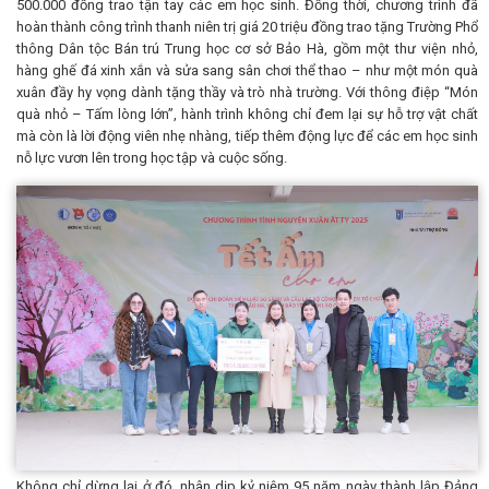
500.000 đồng trao tận tay các em học sinh. Đồng thời, chương trình đã
hoàn thành công trình thanh niên trị giá 20 triệu đồng trao tặng Trường Phổ
thông Dân tộc Bán trú Trung học cơ sở Bảo Hà, gồm một thư viện nhỏ,
hàng ghế đá xinh xắn và sửa sang sân chơi thể thao – như một món quà
xuân đầy hy vọng dành tặng thầy và trò nhà trường. Với thông điệp “Món
quà nhỏ – Tấm lòng lớn”, hành trình không chỉ đem lại sự hỗ trợ vật chất
mà còn là lời động viên nhẹ nhàng, tiếp thêm động lực để các em học sinh
nỗ lực vươn lên trong học tập và cuộc sống.
Không chỉ dừng lại ở đó, nhân dịp kỷ niệm 95 năm ngày thành lập Đảng