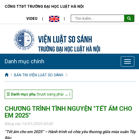
CỔNG TTĐT TRƯỜNG ĐẠI HỌC LUẬT HÀ NỘI
VIDEO
Viện Luật so sánh
TRƯỜNG ĐẠI HỌC LUẬT HÀ NỘI
Danh mục chính
Toggle
naviga
BẢN TIN VIỆN LUẬT SO SÁNH
☰ Danh mục phụ
(trượt sang phải → )
CHƯƠNG TRÌNH TÌNH NGUYỆN "TẾT ẤM CHO
EM 2025"
Đăng vào 13/01/2025 00:00
“Tết ấm cho em 2025” – Hành trình sẻ chia yêu thương giữa mùa xuân Tây
Bắc