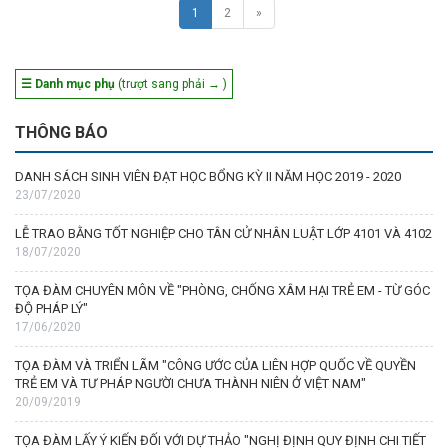
1
2
»
☰ Danh mục phụ
(trượt sang phải → )
THÔNG BÁO
DANH SÁCH SINH VIÊN ĐẠT HỌC BỔNG KỲ II NĂM HỌC 2019 - 2020
23/07/2020
LỄ TRAO BẰNG TỐT NGHIỆP CHO TÂN CỬ NHÂN LUẬT LỚP 4101 VÀ 4102
18/07/2020
TỌA ĐÀM CHUYÊN MÔN VỀ "PHÒNG, CHỐNG XÂM HẠI TRẺ EM - TỪ GÓC
ĐỘ PHÁP LÝ"
17/06/2020
TỌA ĐÀM VÀ TRIỂN LÃM "CÔNG ƯỚC CỦA LIÊN HỢP QUỐC VỀ QUYỀN
TRẺ EM VÀ TƯ PHÁP NGƯỜI CHƯA THÀNH NIÊN Ở VIỆT NAM"
20/09/2019
TỌA ĐÀM LẤY Ý KIẾN ĐỐI VỚI DỰ THẢO "NGHỊ ĐỊNH QUY ĐỊNH CHI TIẾT