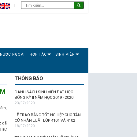
 NƯỚC NGOÀI
HỢP TÁC
SINH VIÊN
THÔNG BÁO
AM
DANH SÁCH SINH VIÊN ĐẠT HỌC
BỔNG KỲ II NĂM HỌC 2019 - 2020
23/07/2020
hăm,
LỄ TRAO BẰNG TỐT NGHIỆP CHO TÂN
CỬ NHÂN LUẬT LỚP 4101 VÀ 4102
c đã
18/07/2020
o sự