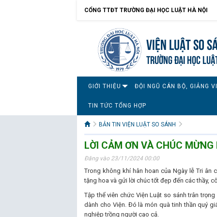
CỔNG TTĐT TRƯỜNG ĐẠI HỌC LUẬT HÀ NỘI
Viện Luật so s
TRƯỜNG ĐẠI HỌC LUẬ
GIỚI THIỆU
ĐỘI NGŨ CÁN BỘ, GIẢNG V
TIN TỨC TỔNG HỢP
BẢN TIN VIỆN LUẬT SO SÁNH
LỜI CẢM ƠN VÀ CHÚC MỪNG 
Đăng vào 23/11/2024 00:00
Trong không khí hân hoan của Ngày lễ Tri ân cá
tặng hoa và gửi lời chúc tốt đẹp đến các thầy, c
Tập thể viên chức Viện Luật so sánh trân trọn
dành cho Viện. Đó là món quà tinh thần quý giá
nghiệp trồng người cao cả.