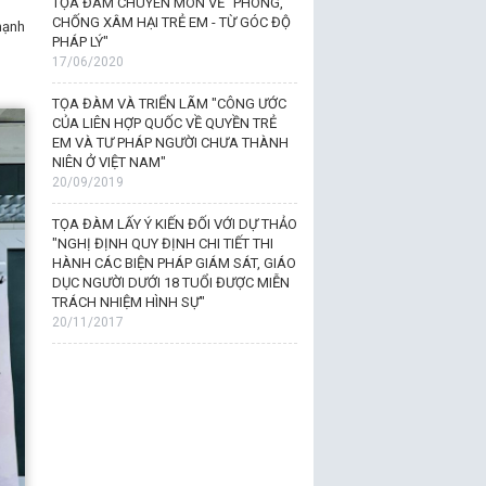
TỌA ĐÀM CHUYÊN MÔN VỀ "PHÒNG,
CHỐNG XÂM HẠI TRẺ EM - TỪ GÓC ĐỘ
mạnh
PHÁP LÝ"
17/06/2020
TỌA ĐÀM VÀ TRIỂN LÃM "CÔNG ƯỚC
CỦA LIÊN HỢP QUỐC VỀ QUYỀN TRẺ
EM VÀ TƯ PHÁP NGƯỜI CHƯA THÀNH
NIÊN Ở VIỆT NAM"
20/09/2019
TỌA ĐÀM LẤY Ý KIẾN ĐỐI VỚI DỰ THẢO
"NGHỊ ĐỊNH QUY ĐỊNH CHI TIẾT THI
HÀNH CÁC BIỆN PHÁP GIÁM SÁT, GIÁO
DỤC NGƯỜI DƯỚI 18 TUỔI ĐƯỢC MIỄN
TRÁCH NHIỆM HÌNH SỰ"
20/11/2017