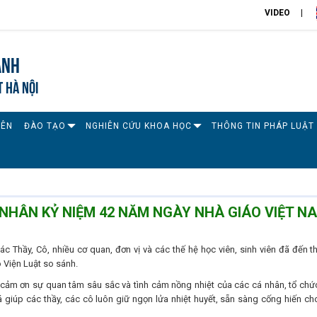
VIDEO
ánh
T HÀ NỘI
IÊN
ĐÀO TẠO
NGHIÊN CỨU KHOA HỌC
THÔNG TIN PHÁP LUẬT
NHÂN KỶ NIỆM 42 NĂM NGÀY NHÀ GIÁO VIỆT N
c Thầy, Cô, nhiều cơ quan, đơn vị và các thế hệ học viên, sinh viên đã đến t
ô Viện Luật so sánh.
g cảm ơn sự quan tâm sâu sắc và tình cảm nồng nhiệt của các cá nhân, tổ chứ
 giúp các thầy, các cô luôn giữ ngọn lửa nhiệt huyết, sẵn sàng cống hiến ch