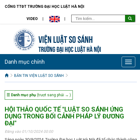
CỔNG TTĐT TRƯỜNG ĐẠI HỌC LUẬT HÀ NỘI
VIDEO
Viện Luật so sánh
TRƯỜNG ĐẠI HỌC LUẬT HÀ NỘI
Danh mục chính
Toggle
naviga
BẢN TIN VIỆN LUẬT SO SÁNH
☰ Danh mục phụ
(trượt sang phải → )
HỘI THẢO QUỐC TẾ "LUẬT SO SÁNH ỨNG
DỤNG TRONG BỐI CẢNH PHÁP LÝ ĐƯƠNG
ĐẠI"
Đăng vào 01/10/2024 00:00
Sáng ngày 30/9/2024, Trường Đại học Luật Hà Nội đã tổ chức thành công