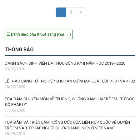
1
2
»
☰ Danh mục phụ
(trượt sang phải → )
THÔNG BÁO
DANH SÁCH SINH VIÊN ĐẠT HỌC BỔNG KỲ II NĂM HỌC 2019 - 2020
23/07/2020
LỄ TRAO BẰNG TỐT NGHIỆP CHO TÂN CỬ NHÂN LUẬT LỚP 4101 VÀ 4102
18/07/2020
TỌA ĐÀM CHUYÊN MÔN VỀ "PHÒNG, CHỐNG XÂM HẠI TRẺ EM - TỪ GÓC
ĐỘ PHÁP LÝ"
17/06/2020
TỌA ĐÀM VÀ TRIỂN LÃM "CÔNG ƯỚC CỦA LIÊN HỢP QUỐC VỀ QUYỀN
TRẺ EM VÀ TƯ PHÁP NGƯỜI CHƯA THÀNH NIÊN Ở VIỆT NAM"
20/09/2019