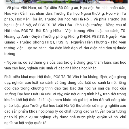
- Về phía Việt Nam, có đại diện Bộ Công an, Học viện An ninh nhân dân,
Học viện Cảnh sát nhân dân, Trường Đại học Ngoại thương, Học viện Tư
pháp, Học viện Tòa án, Trường Đại học Mở Hà Nội... Về phía Trường Đại
học Luật Hà Nội, có PGS.TS. Tô Văn Hòa - Phó Hiệu trưởng - Đồng chủ trì
Hội thảo; PGS.TS. Bùi Đăng Hiếu - Viện trưởng Viện Luật so sánh, TS.
Hoàng Ly Anh - Quyền Trưởng phòng Phòng KHCN, PGS.TS. Nguyễn Văn
Quang - Trưởng phòng HTQT, PGS.TS. Nguyễn Hiền Phương - Phó Viện
trưởng Viện Luật so sánh, đại diện lãnh đạo và đại diện các đơn vị thuộc
trường.
- Ngoài ra, có sự tham gia của các tác giả đóng góp tham luận, các học
viên cao học, nghiên cứu sinh và các nhà khoa học khác.
Phát biểu khai mạc Hội thảo, PGS.TS. Tô Văn Hòa khẳng định, việc giảng
dạy, nghiên cứu luật so sánh và ứng dụng của luật so sánh là nét riêng
độc đáo trong chương trình đào tạo bậc đại học và sau đại học của
Trường Đại học Luật Hà Nội. Vì vậy, các nội dung trình bày, trao đổi trong
khuôn khổ hội thảo là tài liệu tham khảo có giá trị to lớn đối với công tác
pháp luật, giúp Trường Đại học Luật Hà Nội thực hiện sứ mạng nghiên cứu
các sản phẩm khoa học pháp lý có chất lượng cao và truyền bá tư tưởng
pháp lý, phục vụ sự nghiệp xây dựng nhà nước pháp quyền xã hội chủ
nghĩa và hội nhập quốc tế.