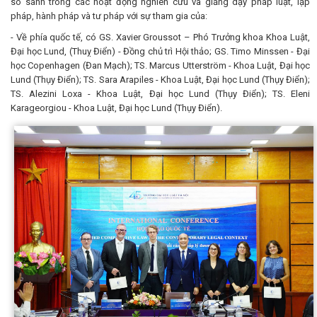
so sánh trong các hoạt động nghiên cứu và giảng dạy pháp luật, lập
pháp, hành pháp và tư pháp với sự tham gia của:
- Về phía quốc tế, có GS. Xavier Groussot – Phó Trưởng khoa Khoa Luật,
Đại học Lund, (Thuỵ Điển) - Đồng chủ trì Hội thảo; GS. Timo Minssen - Đại
học Copenhagen (Đan Mạch); TS. Marcus Utterström - Khoa Luật, Đại học
Lund (Thụy Điển); TS. Sara Arapiles - Khoa Luật, Đại học Lund (Thụy Điển);
TS. Alezini Loxa - Khoa Luật, Đại học Lund (Thụy Điển); TS. Eleni
Karageorgiou - Khoa Luật, Đại học Lund (Thụy Điển).