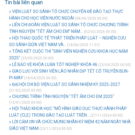
Tin bài liên quan
» VIỆN LUẬT SO SÁNH TỔ CHỨC CHUYÊN ĐỀ ĐÀO TẠO THỰC
HÀNH CHO HỌC VIÊN NƯỚC NGOÀI
(08/06/2026 00:00)
» LIÊN CHI ĐOÀN VIỆN LUẬT SO SÁNH TỔ CHỨC CHƯƠNG TRÌNH
TÌNH NGUYỆN “TẾT ẤM CHO EM” NĂM...
(02/02/2026 00:00)
» HỘI THẢO QUỐC TẾ “PHÁT TRIỂN PHÁP LUẬT – NGHIÊN CỨU
SO SÁNH GIỮA VIỆT NAM VÀ...
(18/06/2025 11:01)
» TỔNG KẾT CUỘC THI “SINH VIÊN NGHIÊN CỨU KHOA HỌC NĂM
2025"
(29/05/2025 00:00)
» LỄ BẢO VỆ KHÓA LUẬN TỐT NGHIỆP KHÓA 46
(23/04/2025 00:00)
» GIAO LƯU VỚI SINH VIÊN LÀO NHÂN DỊP TẾT CỔ TRUYỀN BUN-
PI-MAY
(18/04/2025 00:00)
» ĐẠI HỘI CHI BỘ VIỆN LUẬT SO SÁNH NHIỆM KỲ 2025-2027
(21/02/2025 00:00)
» CHƯƠNG TRÌNH TÌNH NGUYỆN "TẾT ẤM CHO EM 2025"
(13/01/2025 00:00)
» HỘI THẢO KHOA HỌC "MÔ HÌNH GIÁO DỤC THỰC HÀNH PHÁP
LUẬT (CLE) TRONG ĐÀO TẠO LUẬT TRÊN...
(27/11/2024 00:00)
» LỜI CẢM ƠN VÀ CHÚC MỪNG NHÂN KỶ NIỆM 42 NĂM NGÀY NHÀ
GIÁO VIỆT NAM
(23/11/2024 00:00)