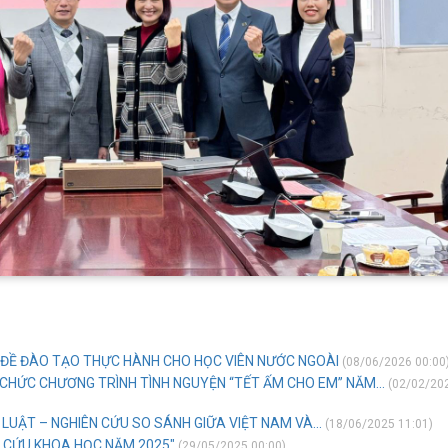
 ĐỀ ĐÀO TẠO THỰC HÀNH CHO HỌC VIÊN NƯỚC NGOÀI
(08/06/2026 00:00
Ổ CHỨC CHƯƠNG TRÌNH TÌNH NGUYỆN “TẾT ẤM CHO EM” NĂM...
(02/02/20
LUẬT – NGHIÊN CỨU SO SÁNH GIỮA VIỆT NAM VÀ...
(18/06/2025 11:01)
ÊN CỨU KHOA HỌC NĂM 2025"
(29/05/2025 00:00)