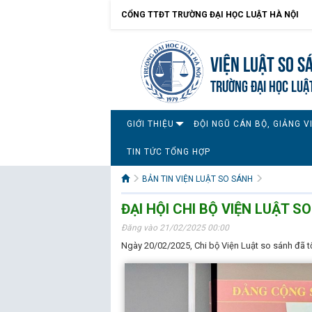
CỔNG TTĐT TRƯỜNG ĐẠI HỌC LUẬT HÀ NỘI
Viện Luật so s
TRƯỜNG ĐẠI HỌC LUẬ
GIỚI THIỆU
ĐỘI NGŨ CÁN BỘ, GIẢNG V
TIN TỨC TỔNG HỢP
BẢN TIN VIỆN LUẬT SO SÁNH
ĐẠI HỘI CHI BỘ VIỆN LUẬT S
Đăng vào 21/02/2025 00:00
Ngày 20/02/2025, Chi bộ Viện Luật so sánh đã t