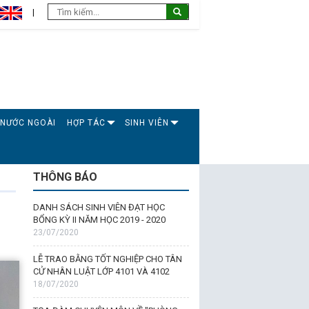
 NƯỚC NGOÀI
HỢP TÁC
SINH VIÊN
THÔNG BÁO
DANH SÁCH SINH VIÊN ĐẠT HỌC
BỔNG KỲ II NĂM HỌC 2019 - 2020
23/07/2020
LỄ TRAO BẰNG TỐT NGHIỆP CHO TÂN
CỬ NHÂN LUẬT LỚP 4101 VÀ 4102
18/07/2020