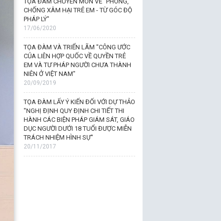
TỌA ĐÀM CHUYÊN MÔN VỀ "PHÒNG,
CHỐNG XÂM HẠI TRẺ EM - TỪ GÓC ĐỘ
PHÁP LÝ"
17/06/2020
TỌA ĐÀM VÀ TRIỂN LÃM "CÔNG ƯỚC
CỦA LIÊN HỢP QUỐC VỀ QUYỀN TRẺ
EM VÀ TƯ PHÁP NGƯỜI CHƯA THÀNH
NIÊN Ở VIỆT NAM"
20/09/2019
TỌA ĐÀM LẤY Ý KIẾN ĐỐI VỚI DỰ THẢO
"NGHỊ ĐỊNH QUY ĐỊNH CHI TIẾT THI
HÀNH CÁC BIỆN PHÁP GIÁM SÁT, GIÁO
DỤC NGƯỜI DƯỚI 18 TUỔI ĐƯỢC MIỄN
TRÁCH NHIỆM HÌNH SỰ"
20/11/2017