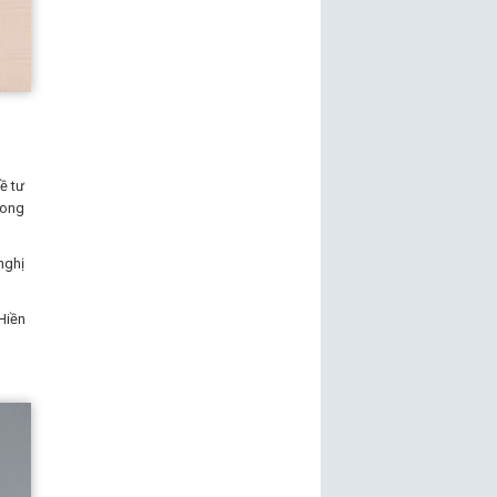
về tư
hong
nghị
Hiền