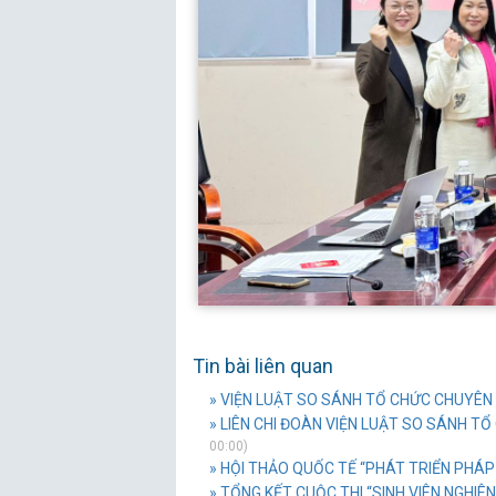
Tin bài liên quan
» VIỆN LUẬT SO SÁNH TỔ CHỨC CHUYÊN
» LIÊN CHI ĐOÀN VIỆN LUẬT SO SÁNH T
00:00)
» HỘI THẢO QUỐC TẾ “PHÁT TRIỂN PHÁP 
» TỔNG KẾT CUỘC THI “SINH VIÊN NGHI