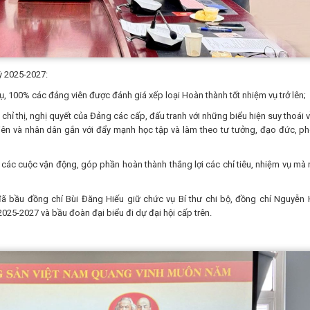
ỳ 2025-2027:
ụ, 100% các đảng viên được đánh giá xếp loại Hoàn thành tốt nhiệm vụ trở lên;
ác chỉ thị, nghị quyết của Đảng các cấp, đấu tranh với những biểu hiện suy thoái 
 viên và nhân dân gắn với đẩy mạnh học tập và làm theo tư tưởng, đạo đức, p
, các cuộc vận động, góp phần hoàn thành thắng lợi các chỉ tiêu, nhiệm vụ mà 
 đã bầu đồng chí Bùi Đăng Hiếu giữ chức vụ Bí thư chi bộ, đồng chí Nguyễn 
025-2027 và bầu đoàn đại biểu đi dự đại hội cấp trên.