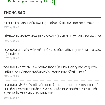
☰ Danh mục phụ
(trượt sang phải → )
THÔNG BÁO
DANH SÁCH SINH VIÊN ĐẠT HỌC BỔNG KỲ II NĂM HỌC 2019 - 2020
23/07/2020
LỄ TRAO BẰNG TỐT NGHIỆP CHO TÂN CỬ NHÂN LUẬT LỚP 4101 VÀ 4102
18/07/2020
TỌA ĐÀM CHUYÊN MÔN VỀ "PHÒNG, CHỐNG XÂM HẠI TRẺ EM - TỪ GÓC
ĐỘ PHÁP LÝ"
17/06/2020
TỌA ĐÀM VÀ TRIỂN LÃM "CÔNG ƯỚC CỦA LIÊN HỢP QUỐC VỀ QUYỀN
TRẺ EM VÀ TƯ PHÁP NGƯỜI CHƯA THÀNH NIÊN Ở VIỆT NAM"
20/09/2019
TỌA ĐÀM LẤY Ý KIẾN ĐỐI VỚI DỰ THẢO "NGHỊ ĐỊNH QUY ĐỊNH CHI TIẾT
THI HÀNH CÁC BIỆN PHÁP GIÁM SÁT, GIÁO DỤC NGƯỜI DƯỚI 18 TUỔI
ĐƯỢC MIỄN TRÁCH NHIỆM HÌNH SỰ"
20/11/2017