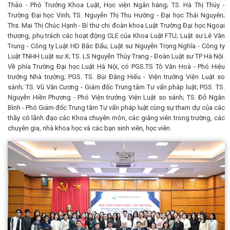
Thảo - Phó Trưởng Khoa Luật, Học viện Ngân hàng; TS. Hà Thị Thúy -
Trường Đại học Vinh; TS. Nguyễn Thị Thu Hường - Đại học Thái Nguyên;
Ths. Mai Thị Chúc Hạnh - Bí thư chi đoàn khoa Luật Trường Đại học Ngoại
thương, phụ trách các hoạt động CLE của Khoa Luật FTU; Luật sư Lê Văn
Trung - Công ty Luật HD Bắc Đẩu; Luật sư Nguyễn Trọng Nghĩa - Công ty
Luật TNHH Luật sư X; TS. LS Nguyễn Thùy Trang - Đoàn Luật sư TP Hà Nội.
Về phía Trường Đại học Luật Hà Nội, có PGS.TS Tô Văn Hoà - Phó Hiệu
trưởng Nhà trường; PGS. TS. Bùi Đăng Hiếu - Viện trưởng Viện Luật so
sánh; TS. Vũ Văn Cương - Giám đốc Trung tâm Tư vấn pháp luật; PGS. TS.
Nguyễn Hiền Phương - Phó Viện trưởng Viện Luật so sánh; TS. Đỗ Ngân
Bình - Phó Giám đốc Trung tâm Tư vấn pháp luật cùng sự tham dự của các
thầy cô lãnh đạo các Khoa chuyên môn, các giảng viên trong trường, các
chuyên gia, nhà khoa học và các bạn sinh viên, học viên.