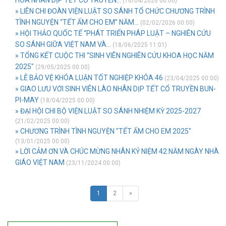
(16/04/2026 00:00)
» LIÊN CHI ĐOÀN VIỆN LUẬT SO SÁNH TỔ CHỨC CHƯƠNG TRÌNH
TÌNH NGUYỆN “TẾT ẤM CHO EM” NĂM...
(02/02/2026 00:00)
» HỘI THẢO QUỐC TẾ “PHÁT TRIỂN PHÁP LUẬT – NGHIÊN CỨU
SO SÁNH GIỮA VIỆT NAM VÀ...
(18/06/2025 11:01)
» TỔNG KẾT CUỘC THI “SINH VIÊN NGHIÊN CỨU KHOA HỌC NĂM
2025"
(29/05/2025 00:00)
» LỄ BẢO VỆ KHÓA LUẬN TỐT NGHIỆP KHÓA 46
(23/04/2025 00:00)
» GIAO LƯU VỚI SINH VIÊN LÀO NHÂN DỊP TẾT CỔ TRUYỀN BUN-
PI-MAY
(18/04/2025 00:00)
» ĐẠI HỘI CHI BỘ VIỆN LUẬT SO SÁNH NHIỆM KỲ 2025-2027
(21/02/2025 00:00)
» CHƯƠNG TRÌNH TÌNH NGUYỆN "TẾT ẤM CHO EM 2025"
(13/01/2025 00:00)
» LỜI CẢM ƠN VÀ CHÚC MỪNG NHÂN KỶ NIỆM 42 NĂM NGÀY NHÀ
GIÁO VIỆT NAM
(23/11/2024 00:00)
1
2
»