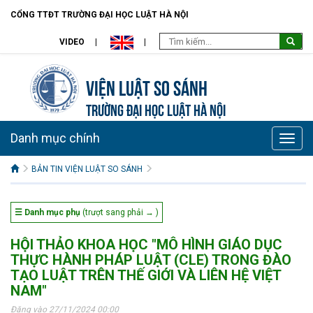
CỔNG TTĐT TRƯỜNG ĐẠI HỌC LUẬT HÀ NỘI
VIDEO
Viện Luật so sánh
TRƯỜNG ĐẠI HỌC LUẬT HÀ NỘI
Danh mục chính
Toggle
naviga
BẢN TIN VIỆN LUẬT SO SÁNH
☰ Danh mục phụ
(trượt sang phải → )
HỘI THẢO KHOA HỌC "MÔ HÌNH GIÁO DỤC
THỰC HÀNH PHÁP LUẬT (CLE) TRONG ĐÀO
TẠO LUẬT TRÊN THẾ GIỚI VÀ LIÊN HỆ VIỆT
NAM"
Đăng vào 27/11/2024 00:00