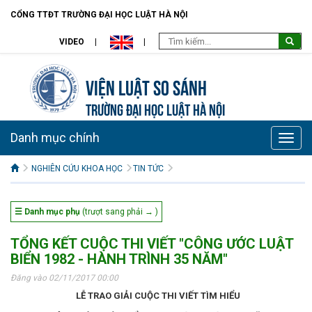
CỔNG TTĐT TRƯỜNG ĐẠI HỌC LUẬT HÀ NỘI
VIDEO
Viện Luật so sánh
TRƯỜNG ĐẠI HỌC LUẬT HÀ NỘI
Danh mục chính
Toggle
naviga
NGHIÊN CỨU KHOA HỌC
TIN TỨC
☰ Danh mục phụ
(trượt sang phải → )
TỔNG KẾT CUỘC THI VIẾT "CÔNG ƯỚC LUẬT
BIỂN 1982 - HÀNH TRÌNH 35 NĂM"
Đăng vào 02/11/2017 00:00
LỄ TRAO GIẢI
CUỘC THI VIẾT TÌM HIỂU