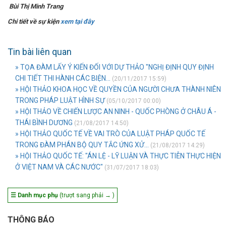
Bùi Thị Minh Trang
Chi tiết về sự kiện
xem tại đây
Tin bài liên quan
» TỌA ĐÀM LẤY Ý KIẾN ĐỐI VỚI DỰ THẢO "NGHỊ ĐỊNH QUY ĐỊNH
CHI TIẾT THI HÀNH CÁC BIỆN...
(20/11/2017 15:59)
» HỘI THẢO KHOA HỌC VỀ QUYỀN CỦA NGƯỜI CHƯA THÀNH NIÊN
TRONG PHÁP LUẬT HÌNH SỰ
(05/10/2017 00:00)
» HỘI THẢO VỀ CHIẾN LƯỢC AN NINH - QUỐC PHÒNG Ở CHÂU Á -
THÁI BÌNH DƯƠNG
(21/08/2017 14:50)
» HỘI THẢO QUỐC TẾ VỀ VAI TRÒ CỦA LUẬT PHÁP QUỐC TẾ
TRONG ĐÀM PHÁN BỘ QUY TẮC ỨNG XỬ...
(21/08/2017 14:29)
» HỘI THẢO QUỐC TẾ: "ÁN LỆ - LỸ LUẬN VÀ THỰC TIỄN THỰC HIỆN
Ở VIỆT NAM VÀ CÁC NƯỚC"
(31/07/2017 18:03)
☰ Danh mục phụ
(trượt sang phải → )
THÔNG BÁO