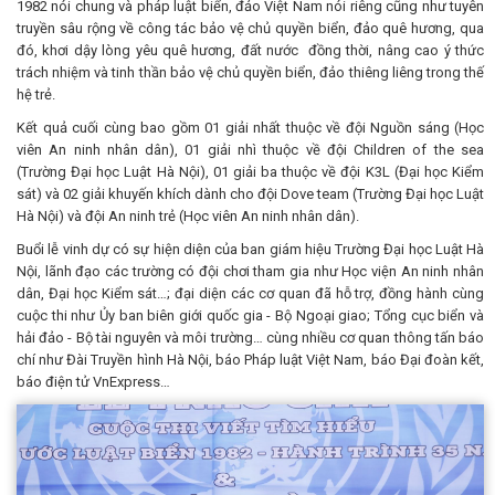
1982 nói chung và pháp luật biển, đảo Việt Nam nói riêng cũng như tuyên
truyền sâu rộng về công tác bảo vệ chủ quyền biển, đảo quê hương, qua
đó, khơi dậy lòng yêu quê hương, đất nước đồng thời, nâng cao ý thức
trách nhiệm và tinh thần bảo vệ chủ quyền biển, đảo thiêng liêng trong thế
hệ trẻ.
Kết quả cuối cùng bao gồm 01 giải nhất thuộc về đội Nguồn sáng (Học
viên An ninh nhân dân), 01 giải nhì thuộc về đội Children of the sea
(Trường Đại học Luật Hà Nội), 01 giải ba thuộc về đội K3L (Đại học Kiểm
sát) và 02 giải khuyến khích dành cho đội Dove team (Trường Đại học Luật
Hà Nội) và đội An ninh trẻ (Học viên An ninh nhân dân).
Buổi lễ vinh dự có sự hiện diện của ban giám hiệu Trường Đại học Luật Hà
Nội, lãnh đạo các trường có đội chơi tham gia như Học viện An ninh nhân
dân, Đại học Kiểm sát…; đại diện các cơ quan đã hỗ trợ, đồng hành cùng
cuộc thi như Ủy ban biên giới quốc gia - Bộ Ngoại giao; Tổng cục biển và
hải đảo - Bộ tài nguyên và môi trường… cùng nhiều cơ quan thông tấn báo
chí như Đài Truyền hình Hà Nội, báo Pháp luật Việt Nam, báo Đại đoàn kết,
báo điện tử VnExpress…