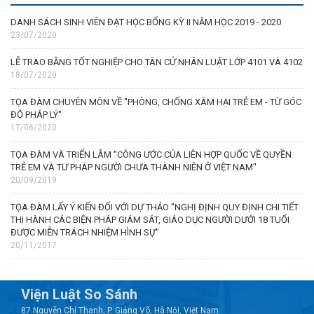
DANH SÁCH SINH VIÊN ĐẠT HỌC BỔNG KỲ II NĂM HỌC 2019 - 2020
23/07/2020
LỄ TRAO BẰNG TỐT NGHIỆP CHO TÂN CỬ NHÂN LUẬT LỚP 4101 VÀ 4102
18/07/2020
TỌA ĐÀM CHUYÊN MÔN VỀ "PHÒNG, CHỐNG XÂM HẠI TRẺ EM - TỪ GÓC
ĐỘ PHÁP LÝ"
17/06/2020
TỌA ĐÀM VÀ TRIỂN LÃM "CÔNG ƯỚC CỦA LIÊN HỢP QUỐC VỀ QUYỀN
TRẺ EM VÀ TƯ PHÁP NGƯỜI CHƯA THÀNH NIÊN Ở VIỆT NAM"
20/09/2019
TỌA ĐÀM LẤY Ý KIẾN ĐỐI VỚI DỰ THẢO "NGHỊ ĐỊNH QUY ĐỊNH CHI TIẾT
THI HÀNH CÁC BIỆN PHÁP GIÁM SÁT, GIÁO DỤC NGƯỜI DƯỚI 18 TUỔI
ĐƯỢC MIỄN TRÁCH NHIỆM HÌNH SỰ"
20/11/2017
Viện Luật So Sánh
87 Nguyễn Chí Thanh, P. Giảng Võ, Hà Nội, Việt Nam