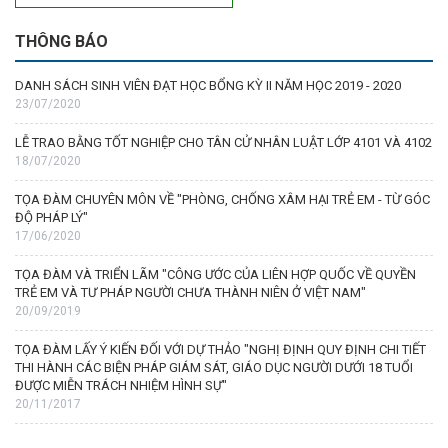
THÔNG BÁO
DANH SÁCH SINH VIÊN ĐẠT HỌC BỔNG KỲ II NĂM HỌC 2019 - 2020
23/07/2020
LỄ TRAO BẰNG TỐT NGHIỆP CHO TÂN CỬ NHÂN LUẬT LỚP 4101 VÀ 4102
18/07/2020
TỌA ĐÀM CHUYÊN MÔN VỀ "PHÒNG, CHỐNG XÂM HẠI TRẺ EM - TỪ GÓC
ĐỘ PHÁP LÝ"
17/06/2020
TỌA ĐÀM VÀ TRIỂN LÃM "CÔNG ƯỚC CỦA LIÊN HỢP QUỐC VỀ QUYỀN
TRẺ EM VÀ TƯ PHÁP NGƯỜI CHƯA THÀNH NIÊN Ở VIỆT NAM"
20/09/2019
TỌA ĐÀM LẤY Ý KIẾN ĐỐI VỚI DỰ THẢO "NGHỊ ĐỊNH QUY ĐỊNH CHI TIẾT
THI HÀNH CÁC BIỆN PHÁP GIÁM SÁT, GIÁO DỤC NGƯỜI DƯỚI 18 TUỔI
ĐƯỢC MIỄN TRÁCH NHIỆM HÌNH SỰ"
20/11/2017