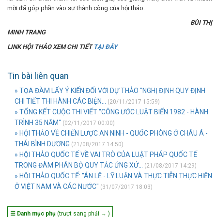
mời đã góp phần vào sự thành công của hội thảo.
BÙI THỊ
MINH TRANG
LINK HỘI THẢO XEM CHI TIẾT
TẠI ĐÂY
Tin bài liên quan
» TỌA ĐÀM LẤY Ý KIẾN ĐỐI VỚI DỰ THẢO "NGHỊ ĐỊNH QUY ĐỊNH
CHI TIẾT THI HÀNH CÁC BIỆN...
(20/11/2017 15:59)
» TỔNG KẾT CUỘC THI VIẾT "CÔNG ƯỚC LUẬT BIỂN 1982 - HÀNH
TRÌNH 35 NĂM"
(02/11/2017 00:00)
» HỘI THẢO VỀ CHIẾN LƯỢC AN NINH - QUỐC PHÒNG Ở CHÂU Á -
THÁI BÌNH DƯƠNG
(21/08/2017 14:50)
» HỘI THẢO QUỐC TẾ VỀ VAI TRÒ CỦA LUẬT PHÁP QUỐC TẾ
TRONG ĐÀM PHÁN BỘ QUY TẮC ỨNG XỬ...
(21/08/2017 14:29)
» HỘI THẢO QUỐC TẾ: "ÁN LỆ - LỸ LUẬN VÀ THỰC TIỄN THỰC HIỆN
Ở VIỆT NAM VÀ CÁC NƯỚC"
(31/07/2017 18:03)
☰ Danh mục phụ
(trượt sang phải → )