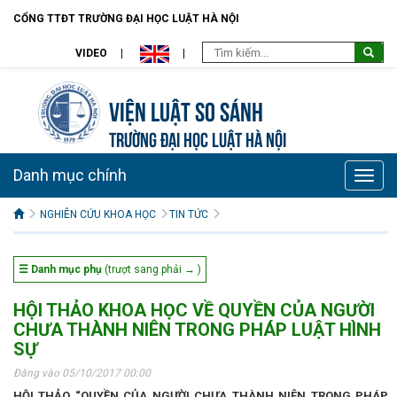
CỔNG TTĐT TRƯỜNG ĐẠI HỌC LUẬT HÀ NỘI
VIDEO
Viện Luật so sánh
TRƯỜNG ĐẠI HỌC LUẬT HÀ NỘI
Danh mục chính
Toggle
naviga
NGHIÊN CỨU KHOA HỌC
TIN TỨC
☰ Danh mục phụ
(trượt sang phải → )
HỘI THẢO KHOA HỌC VỀ QUYỀN CỦA NGƯỜI
CHƯA THÀNH NIÊN TRONG PHÁP LUẬT HÌNH
SỰ
Đăng vào 05/10/2017 00:00
HỘI THẢO “QUYỀN CỦA NGƯỜI CHƯA THÀNH NIÊN TRONG PHÁP