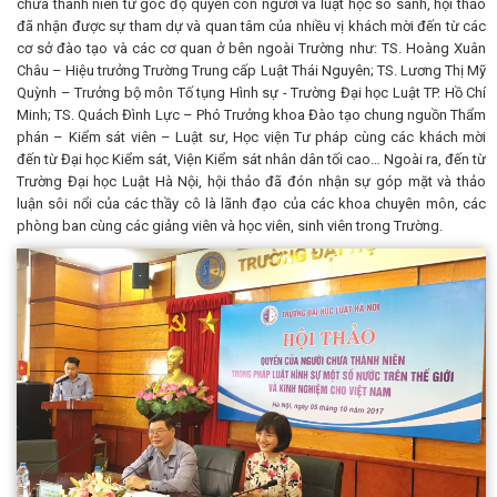
chưa thành niên từ góc độ quyền con người và luật học so sánh, hội thảo
đã nhận được sự tham dự và quan tâm của nhiều vị khách mời đến từ các
cơ sở đào tạo và các cơ quan ở bên ngoài Trường như: TS. Hoàng Xuân
Châu – Hiệu trưởng Trường Trung cấp Luật Thái Nguyên; TS. Lương Thị Mỹ
Quỳnh – Trưởng bộ môn Tố tụng Hình sự - Trường Đại học Luật TP. Hồ Chí
Minh; TS. Quách Đình Lực – Phó Trưởng khoa Đào tạo chung nguồn Thẩm
phán – Kiểm sát viên – Luật sư, Học viện Tư pháp cùng các khách mời
đến từ Đại học Kiểm sát, Viện Kiểm sát nhân dân tối cao… Ngoài ra, đến từ
Trường Đại học Luật Hà Nội, hội thảo đã đón nhận sự góp mặt và thảo
luận sôi nổi của các thầy cô là lãnh đạo của các khoa chuyên môn, các
phòng ban cùng các giảng viên và học viên, sinh viên trong Trường.