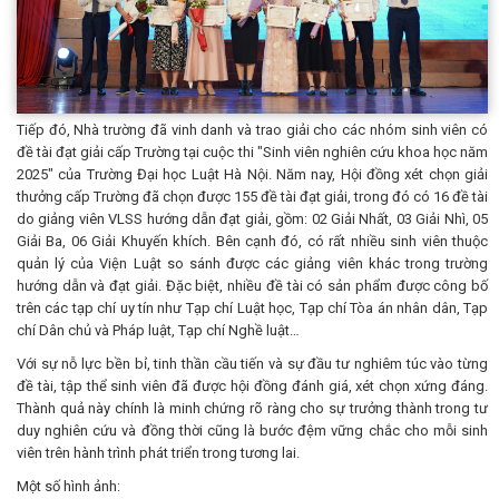
Tiếp đó, Nhà trường đã vinh danh và trao giải cho các nhóm sinh viên có
đề tài đạt giải cấp Trường tại cuộc thi "Sinh viên nghiên cứu khoa học năm
2025" của Trường Đại học Luật Hà Nội. Năm nay, Hội đồng xét chọn giải
thưởng cấp Trường đã chọn được 155 đề tài đạt giải, trong đó có 16 đề tài
do giảng viên VLSS hướng dẫn đạt giải, gồm: 02 Giải Nhất, 03 Giải Nhì, 05
Giải Ba, 06 Giải Khuyến khích. Bên cạnh đó, có rất nhiều sinh viên thuộc
quản lý của Viện Luật so sánh được các giảng viên khác trong trường
hướng dẫn và đạt giải. Đặc biệt, nhiều đề tài có sản phẩm được công bố
trên các tạp chí uy tín như Tạp chí Luật học, Tạp chí Tòa án nhân dân, Tạp
chí Dân chủ và Pháp luật, Tạp chí Nghề luật…
Với sự nỗ lực bền bỉ, tinh thần cầu tiến và sự đầu tư nghiêm túc vào từng
đề tài, tập thể sinh viên đã được hội đồng đánh giá, xét chọn xứng đáng.
Thành quả này chính là minh chứng rõ ràng cho sự trưởng thành trong tư
duy nghiên cứu và đồng thời cũng là bước đệm vững chắc cho mỗi sinh
viên trên hành trình phát triển trong tương lai.
Một số hình ảnh: