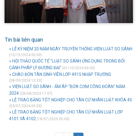
Tin bài liên quan
» LỄ KỶ NIỆM 20 NĂM NGÀY TRUYỀN THỐNG VIỆN LUẬT SO SÁNH
(10/10/2024 00:00)
» HỘI THẢO QUỐC TẾ "LUẬT SO SÁNH ỨNG DỤNG TRONG BỐI
CẢNH PHÁP LÝ ĐƯƠNG ĐẠI"
(01/10/2024 00:00)
» CHÀO ĐÓN TÂN SINH VIÊN LỚP 4915 NHẬP TRƯỜNG
(08/09/2024 13:33)
» VIỆN LUẬT SO SÁNH - ẤM ÁP "BỮA CƠM CÔNG ĐOÀN" NĂM
2024
(28/08/2024 17:07)
» LỄ TRAO BẰNG TỐT NGHIỆP CHO TÂN CỬ NHÂN LUẬT KHÓA 45
(03/07/2024 00:00)
» LỄ TRAO BẰNG TỐT NGHIỆP CHO TÂN CỬ NHÂN LUẬT LỚP
4101 VÀ 4102
(18/07/2020 00:00)