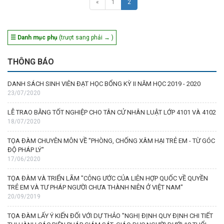
«
1
2
☰ Danh mục phụ
(trượt sang phải → )
THÔNG BÁO
DANH SÁCH SINH VIÊN ĐẠT HỌC BỔNG KỲ II NĂM HỌC 2019 - 2020
23/07/2020
LỄ TRAO BẰNG TỐT NGHIỆP CHO TÂN CỬ NHÂN LUẬT LỚP 4101 VÀ 4102
18/07/2020
TỌA ĐÀM CHUYÊN MÔN VỀ "PHÒNG, CHỐNG XÂM HẠI TRẺ EM - TỪ GÓC
ĐỘ PHÁP LÝ"
17/06/2020
TỌA ĐÀM VÀ TRIỂN LÃM "CÔNG ƯỚC CỦA LIÊN HỢP QUỐC VỀ QUYỀN
TRẺ EM VÀ TƯ PHÁP NGƯỜI CHƯA THÀNH NIÊN Ở VIỆT NAM"
20/09/2019
TỌA ĐÀM LẤY Ý KIẾN ĐỐI VỚI DỰ THẢO "NGHỊ ĐỊNH QUY ĐỊNH CHI TIẾT