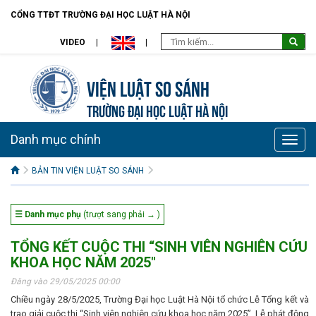
CỔNG TTĐT TRƯỜNG ĐẠI HỌC LUẬT HÀ NỘI
VIDEO
Viện Luật so sánh
TRƯỜNG ĐẠI HỌC LUẬT HÀ NỘI
Danh mục chính
Toggle
naviga
BẢN TIN VIỆN LUẬT SO SÁNH
☰ Danh mục phụ
(trượt sang phải → )
TỔNG KẾT CUỘC THI “SINH VIÊN NGHIÊN CỨU
KHOA HỌC NĂM 2025"
Đăng vào 29/05/2025 00:00
Chiều ngày 28/5/2025, Trường Đại học Luật Hà Nội tổ chức Lễ Tổng kết và
trao giải cuộc thi “Sinh viên nghiên cứu khoa học năm 2025”, Lễ phát động