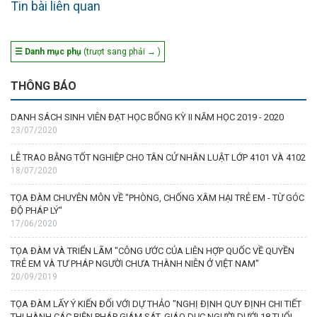
Tin bài liên quan
☰ Danh mục phụ
(trượt sang phải → )
THÔNG BÁO
DANH SÁCH SINH VIÊN ĐẠT HỌC BỔNG KỲ II NĂM HỌC 2019 - 2020
23/07/2020
LỄ TRAO BẰNG TỐT NGHIỆP CHO TÂN CỬ NHÂN LUẬT LỚP 4101 VÀ 4102
18/07/2020
TỌA ĐÀM CHUYÊN MÔN VỀ "PHÒNG, CHỐNG XÂM HẠI TRẺ EM - TỪ GÓC
ĐỘ PHÁP LÝ"
17/06/2020
TỌA ĐÀM VÀ TRIỂN LÃM "CÔNG ƯỚC CỦA LIÊN HỢP QUỐC VỀ QUYỀN
TRẺ EM VÀ TƯ PHÁP NGƯỜI CHƯA THÀNH NIÊN Ở VIỆT NAM"
20/09/2019
TỌA ĐÀM LẤY Ý KIẾN ĐỐI VỚI DỰ THẢO "NGHỊ ĐỊNH QUY ĐỊNH CHI TIẾT
THI HÀNH CÁC BIỆN PHÁP GIÁM SÁT, GIÁO DỤC NGƯỜI DƯỚI 18 TUỔI