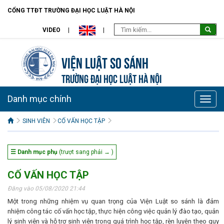
CỔNG TTĐT TRƯỜNG ĐẠI HỌC LUẬT HÀ NỘI
VIDEO
Viện Luật so sánh
TRƯỜNG ĐẠI HỌC LUẬT HÀ NỘI
Danh mục chính
Toggle
naviga
SINH VIÊN
CỐ VẤN HỌC TẬP
☰ Danh mục phụ
(trượt sang phải → )
CỐ VẤN HỌC TẬP
Đăng vào 05/08/2020 21:44
Một trong những nhiệm vụ quan trọng của Viện Luật so sánh là đảm
nhiệm công tác cố vấn học tập, thực hiện công việc quản lý đào tạo, quản
lý sinh viên và hỗ trợ sinh viên trong quá trình học tập, rèn luyện theo quy