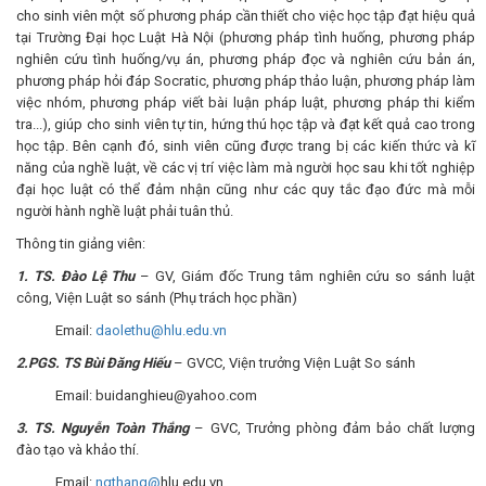
cho sinh viên một số phương pháp cần thiết cho việc học tập đạt hiệu quả
tại Trường Đại học Luật Hà Nội (phương pháp tình huống, phương pháp
nghiên cứu tình huống/vụ án, phương pháp đọc và nghiên cứu bản án,
phương pháp hỏi đáp Socratic, phương pháp thảo luận, phương pháp làm
việc nhóm, phương pháp viết bài luận pháp luật, phương pháp thi kiểm
tra...), giúp cho sinh viên tự tin, hứng thú học tập và đạt kết quả cao trong
học tập. Bên cạnh đó, sinh viên cũng được trang bị các kiến thức và kĩ
năng của nghề luật, về các vị trí việc làm mà người học sau khi tốt nghiệp
đại học luật có thể đảm nhận cũng như các quy tắc đạo đức mà mỗi
người hành nghề luật phải tuân thủ.
Thông tin giảng viên:
1
. TS. Đào Lệ Thu
– GV, Giám đốc Trung tâm nghiên cứu so sánh luật
công, Viện Luật so sánh (Phụ trách học phần)
Email:
daolethu@hlu.edu.vn
2.PGS. TS Bùi Đăng Hiếu
– GVCC, Viện trưởng Viện Luật So sánh
Email: buidanghieu@yahoo.com
3
. TS. Nguyễn Toàn Thắng
– GVC, Trưởng phòng đảm bảo chất lượng
đào tạo và khảo thí.
Email:
ngthang@
hlu.edu.vn