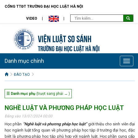
CỔNG TTĐT TRƯỜNG ĐẠI HỌC LUẬT HÀ NỘI
VIDEO
Viện Luật so sánh
TRƯỜNG ĐẠI HỌC LUẬT HÀ NỘI
Danh mục chính
Toggle
naviga
ĐÀO TẠO
☰ Danh mục phụ
(trượt sang phải → )
NGHỀ LUẬT VÀ PHƯƠNG PHÁP HỌC LUẬT
Đăng vào 13/07/2024 00:00
Học phần
“Nghề luật và phương pháp học luật”
giới thiệu cho sinh viên đại
học ngành luật tổng quan về phương pháp học tập ở trường đại học, đặc
biệt là phương pháp học tập phù hợp với ngành luật. Học phần cung cấp