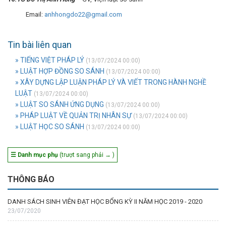
Email:
anhhongdo22@gmail.com
Tin bài liên quan
» TIẾNG VIỆT PHÁP LÝ
(13/07/2024 00:00)
» LUẬT HỢP ĐỒNG SO SÁNH
(13/07/2024 00:00)
» XÂY DỰNG LẬP LUẬN PHÁP LÝ VÀ VIẾT TRONG HÀNH NGHỀ
LUẬT
(13/07/2024 00:00)
» LUẬT SO SÁNH ỨNG DỤNG
(13/07/2024 00:00)
» PHÁP LUẬT VỀ QUẢN TRỊ NHÂN SỰ
(13/07/2024 00:00)
» LUẬT HỌC SO SÁNH
(13/07/2024 00:00)
☰ Danh mục phụ
(trượt sang phải → )
THÔNG BÁO
DANH SÁCH SINH VIÊN ĐẠT HỌC BỔNG KỲ II NĂM HỌC 2019 - 2020
23/07/2020