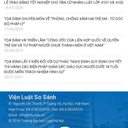
LỄ TRAO BẰNG TỐT NGHIỆP CHO TÂN CỬ NHÂN LUẬT LỚP 4101 VÀ 4102
18/07/2020
TỌA ĐÀM CHUYÊN MÔN VỀ "PHÒNG, CHỐNG XÂM HẠI TRẺ EM - TỪ GÓC
ĐỘ PHÁP LÝ"
17/06/2020
TỌA ĐÀM VÀ TRIỂN LÃM "CÔNG ƯỚC CỦA LIÊN HỢP QUỐC VỀ QUYỀN
TRẺ EM VÀ TƯ PHÁP NGƯỜI CHƯA THÀNH NIÊN Ở VIỆT NAM"
20/09/2019
TỌA ĐÀM LẤY Ý KIẾN ĐỐI VỚI DỰ THẢO "NGHỊ ĐỊNH QUY ĐỊNH CHI TIẾT
THI HÀNH CÁC BIỆN PHÁP GIÁM SÁT, GIÁO DỤC NGƯỜI DƯỚI 18 TUỔI
ĐƯỢC MIỄN TRÁCH NHIỆM HÌNH SỰ"
20/11/2017
Viện Luật So Sánh
87 Nguyễn Chí Thanh, P. Giảng Võ, Hà Nội, Việt Nam
Điện thoại: 84.4.38352630 - Fax: 84.4.38343226
Email: info@hlu.edu.vn
© 2016 Trường Đại học Luật Hà Nội