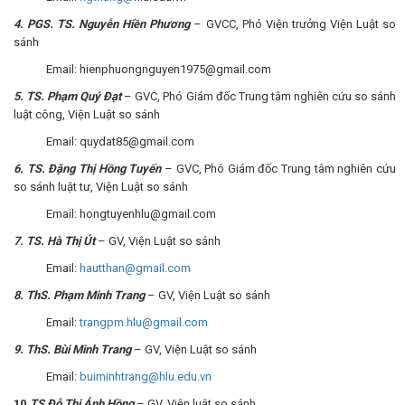
4
.
PGS. TS. Nguyễn Hiền Phương
– GVCC, Phó Viện trưởng Viện Luật so
sánh
Email: hienphuongnguyen1975@gmail.com
5
. TS. Phạm Quý Đạt
– GVC, Phó Giám đốc Trung tâm nghiên cứu so sánh
luật công, Viện Luật so sánh
Email: quydat85@gmail.com
6
. TS. Đặng Thị Hồng Tuyến
– GVC, Phó Giám đốc Trung tâm nghiên cứu
so sánh luật tư, Viện Luật so sánh
Email: hongtuyenhlu@gmail.com
7
. TS. Hà Thị Út
– GV, Viện Luật so sánh
Email:
hautthan@gmail.com
8
. ThS. Phạm Minh Trang
– GV, Viện Luật so sánh
Email:
trangpm.hlu@gmail.com
9
. ThS. Bùi
Minh Trang
– GV, Viện Luật so sánh
Email:
buiminhtrang@hlu.edu.vn
10.
TS Đỗ Thị Ánh Hồng
– GV, Viện luật so sánh