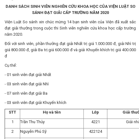
DANH SÁCH SINH VIÊN NGHIÊN CỨU KHOA HỌC CỦA VIỆN LUẬT SO
SÁNH ĐẠT GIẢI CẤP TRƯỜNG NĂM 2020
Viện Luật So sánh xin chúc mừng 14 bạn sinh viên của Viện đã xuất sắc
đạt giải thưởng trong cuộc thi Sinh viên nghiên cứu khoa học cấp trường
năm 2020.
Đối với sinh viên, phần thưởng đạt giải Nhất trị giá 1.000.000 đ, giải Nhì trị
giá 800.000 đ, giải Ba trị giá 600.000 đ và giải Khuyến khích trị giá 400.000
đ
Cụ thể:
- 01 sinh viên đạt giải Nhất
- 03 sinh viên đạt giải Nhì
- 07 sinh viên đạt giải Ba
- 03 sinh viên đạt giải Khuyến khích
STT
Họ và tên
Lớp
Giải thư
1
Trần Thu Thủy
4221
Giải nh
2
Nguyễn Phú Sỹ
422124