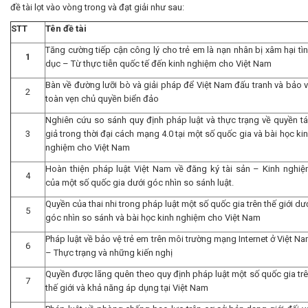
đề tài lọt vào vòng trong và đạt giải như sau:
STT
Tên đề tài
Tăng cường tiếp cận công lý cho trẻ em là nạn nhân bị xâm hại tì
1
dục – Từ thực tiễn quốc tế đến kinh nghiệm cho Việt Nam
Bàn về đường lưỡi bò và giải pháp để Việt Nam đấu tranh và bảo 
2
toàn vẹn chủ quyền biển đảo
Nghiên cứu so sánh quy định pháp luật và thực trạng về quyền t
3
giả trong thời đại cách mạng 4.0 tại một số quốc gia và bài học ki
nghiệm cho Việt Nam
Hoàn thiện pháp luật Việt Nam về đăng ký tài sản – Kinh nghi
4
của một số quốc gia dưới góc nhìn so sánh luật.
Quyền của thai nhi trong pháp luật một số quốc gia trên thế giới dư
5
góc nhìn so sánh và bài học kinh nghiệm cho Việt Nam
Pháp luật về bảo vệ trẻ em trên môi trường mạng Internet ở Việt N
6
– Thực trạng và những kiến nghị
Quyền được lãng quên theo quy định pháp luật một số quốc gia tr
7
thế giới và khả năng áp dụng tại Việt Nam