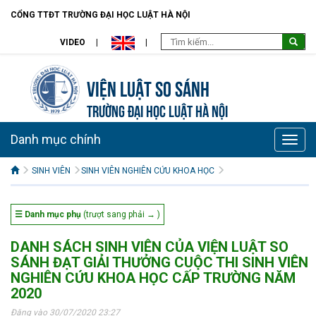
CỔNG TTĐT TRƯỜNG ĐẠI HỌC LUẬT HÀ NỘI
VIDEO
Viện Luật so sánh
TRƯỜNG ĐẠI HỌC LUẬT HÀ NỘI
Danh mục chính
Toggle
naviga
SINH VIÊN
SINH VIÊN NGHIÊN CỨU KHOA HỌC
☰ Danh mục phụ
(trượt sang phải → )
DANH SÁCH SINH VIÊN CỦA VIỆN LUẬT SO
SÁNH ĐẠT GIẢI THƯỞNG CUỘC THI SINH VIÊN
NGHIÊN CỨU KHOA HỌC CẤP TRƯỜNG NĂM
2020
Đăng vào 30/07/2020 23:27