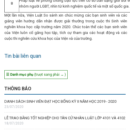
Pháp luật về phòng chống bạo lực trên cơ sở bản dạng giới đối v
8
nhóm người LGBT, nhìn từ kinh nghiệm quốc tế và một số quốc gia.
Một lần nữa, Viện Luật So sánh xin chúc mừng các bạn sinh viên và các
giảng viên hướng dẫn nhận được giải thưởng trong cuộc thi Sinh viên
nghiên khoa học cấp trường năm 2020. Chúc toàn thể các bạn sinh viên
của Viện luôn cố gắng học tập, tích cự tham gia các hoạt động và các
cuộc thi nghiên cứu khoa học của Viện và của trường.
Tin bài liên quan
☰ Danh mục phụ
(trượt sang phải → )
THÔNG BÁO
DANH SÁCH SINH VIÊN ĐẠT HỌC BỔNG KỲ II NĂM HỌC 2019 - 2020
23/07/2020
LỄ TRAO BẰNG TỐT NGHIỆP CHO TÂN CỬ NHÂN LUẬT LỚP 4101 VÀ 4102
18/07/2020