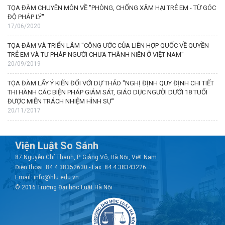
TỌA ĐÀM CHUYÊN MÔN VỀ "PHÒNG, CHỐNG XÂM HẠI TRẺ EM - TỪ GÓC
ĐỘ PHÁP LÝ"
17/06/2020
TỌA ĐÀM VÀ TRIỂN LÃM "CÔNG ƯỚC CỦA LIÊN HỢP QUỐC VỀ QUYỀN
TRẺ EM VÀ TƯ PHÁP NGƯỜI CHƯA THÀNH NIÊN Ở VIỆT NAM"
20/09/2019
TỌA ĐÀM LẤY Ý KIẾN ĐỐI VỚI DỰ THẢO "NGHỊ ĐỊNH QUY ĐỊNH CHI TIẾT
THI HÀNH CÁC BIỆN PHÁP GIÁM SÁT, GIÁO DỤC NGƯỜI DƯỚI 18 TUỔI
ĐƯỢC MIỄN TRÁCH NHIỆM HÌNH SỰ"
20/11/2017
Viện Luật So Sánh
87 Nguyễn Chí Thanh, P. Giảng Võ, Hà Nội, Việt Nam
Điện thoại: 84.4.38352630 - Fax: 84.4.38343226
Email: info@hlu.edu.vn
© 2016 Trường Đại học Luật Hà Nội