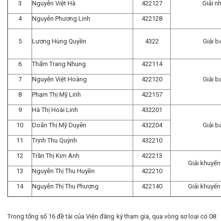
3
Nguyễn Việt Hà
422127
Giải nh
4
Nguyễn Phương Linh
422128
5
Lương Hùng Quyền
4322
Giải b
6
Thẩm Trang Nhung
422114
7
Nguyễn Việt Hoàng
422120
Giải b
8
Phạm Thị Mỹ Linh
422157
9
Hà Thị Hoài Linh
432201
10
Doãn Thị Mỹ Duyên
432204
Giải b
11
Trịnh Thu Quỳnh
432210
12
Trần Thị Kim Anh
422213
Giải khuyến
13
Nguyễn Thị Thu Huyền
422210
14
Nguyễn Thị Thu Phương
422140
Giải khuyến
Trong tổng số 16 đề tài của Viện đăng ký tham gia, qua vòng sơ loại có 08